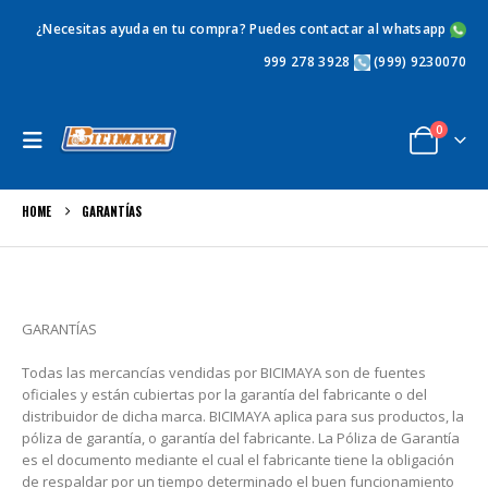
¿Necesitas ayuda en tu compra? Puedes contactar al whatsapp
999 278 3928
(999) 9230070
0
HOME
GARANTÍAS
GARANTÍAS
Todas las mercancías vendidas por BICIMAYA son de fuentes
oficiales y están cubiertas por la garantía del fabricante o del
distribuidor de dicha marca. BICIMAYA aplica para sus productos, la
póliza de garantía, o garantía del fabricante. La Póliza de Garantía
es el documento mediante el cual el fabricante tiene la obligación
de respaldar por un tiempo determinado el buen funcionamiento