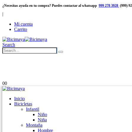
¿Necesitas ayuda en tu compra? Puedes contactar al whatsapp
999 278 3928
(999) 9
|
Mi cuenta
Carrito
Search
Envíos rápidos
Meses sin
y confiables
intereses
0
0
Inicio
Bicicletas
Infantil
Niño
Niña
Montaña
Hombre