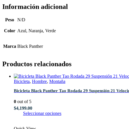
Información adicional
Peso
N/D
Color
Azul, Naranja, Verde
Marca
Black Panther
Productos relacionados
Bicicleta
,
Hombre
,
Montaña
Bicicleta Black Panther Tao Rodada 29 Suspensión 21 Veloci
0
out of 5
$
4,199.00
Este
Seleccionar opciones
producto
tiene
Quick View
múltiples