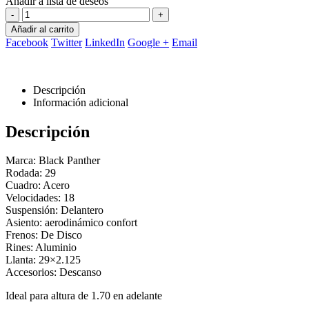
Añadir a lista de deseos
-
+
Añadir al carrito
Facebook
Twitter
LinkedIn
Google +
Email
Descripción
Información adicional
Descripción
Marca: Black Panther
Rodada: 29
Cuadro: Acero
Velocidades: 18
Suspensión: Delantero
Asiento: aerodinámico confort
Frenos: De Disco
Rines: Aluminio
Llanta: 29×2.125
Accesorios: Descanso
Ideal para altura de 1.70 en adelante