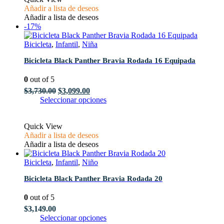
Añadir a lista de deseos
variantes.
Añadir a lista de deseos
Las
-17%
opciones
se
Bicicleta
,
Infantil
,
Niña
pueden
elegir
Bicicleta Black Panther Bravia Rodada 16 Equipada
en
la
0
out of 5
página
de
El
El
$
3,730.00
$
3,099.00
producto
precio
precio
Este
Seleccionar opciones
original
actual
producto
era:
es:
tiene
Quick View
$3,730.00.
$3,099.00.
múltiples
Añadir a lista de deseos
variantes.
Añadir a lista de deseos
Las
opciones
Bicicleta
,
Infantil
,
Niño
se
pueden
Bicicleta Black Panther Bravia Rodada 20
elegir
en
0
out of 5
la
página
$
3,149.00
de
Este
Seleccionar opciones