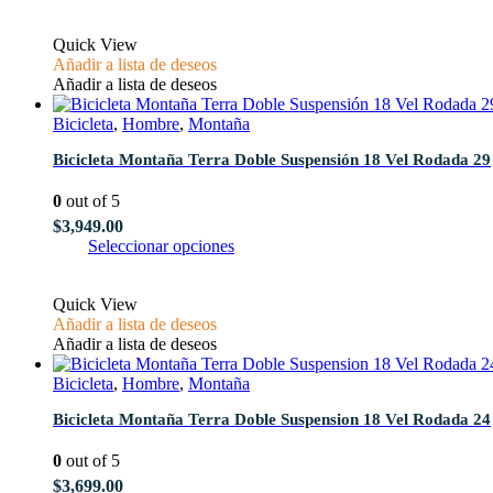
producto
producto
tiene
Quick View
múltiples
Añadir a lista de deseos
variantes.
Añadir a lista de deseos
Las
opciones
Bicicleta
,
Hombre
,
Montaña
se
pueden
Bicicleta Montaña Terra Doble Suspensión 18 Vel Rodada 29
elegir
en
0
out of 5
la
página
$
3,949.00
de
Este
Seleccionar opciones
producto
producto
tiene
Quick View
múltiples
Añadir a lista de deseos
variantes.
Añadir a lista de deseos
Las
opciones
Bicicleta
,
Hombre
,
Montaña
se
pueden
Bicicleta Montaña Terra Doble Suspension 18 Vel Rodada 24
elegir
en
0
out of 5
la
página
$
3,699.00