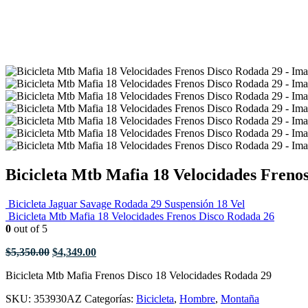
Bicicleta Mtb Mafia 18 Velocidades Freno
Bicicleta Jaguar Savage Rodada 29 Suspensión 18 Vel
Bicicleta Mtb Mafia 18 Velocidades Frenos Disco Rodada 26
0
out of 5
El
El
$
5,350.00
$
4,349.00
precio
precio
Bicicleta Mtb Mafia Frenos Disco 18 Velocidades Rodada 29
original
actual
era:
es:
SKU:
353930AZ
Categorías:
Bicicleta
,
Hombre
,
Montaña
$5,350.00.
$4,349.00.