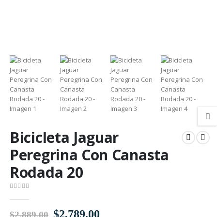
Bicicleta Jaguar
Peregrina Con Canasta
Rodada 20
0
out of 5
El
El
$
2,789.00
$
2,889.00