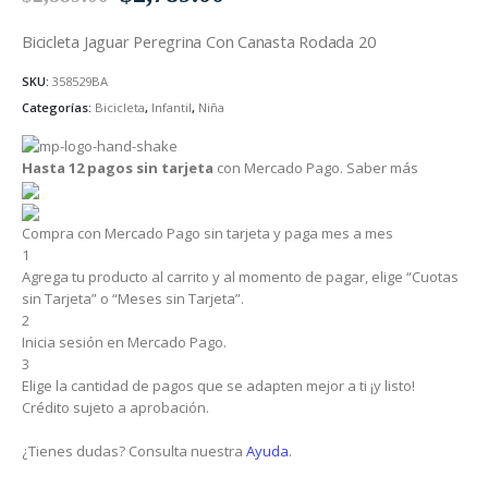
precio
precio
Bicicleta Jaguar Peregrina Con Canasta Rodada 20
original
actual
era:
es:
SKU:
358529BA
$2,889.00.
$2,789.00.
Categorías:
Bicicleta
,
Infantil
,
Niña
Hasta 12 pagos sin tarjeta
con Mercado Pago.
Saber más
Compra con Mercado Pago sin tarjeta y paga mes a mes
1
Agrega tu producto al carrito y al momento de pagar, elige “Cuotas
sin Tarjeta” o “Meses sin Tarjeta”.
2
Inicia sesión en Mercado Pago.
3
Elige la cantidad de pagos que se adapten mejor a ti ¡y listo!
Crédito sujeto a aprobación.
¿Tienes dudas? Consulta nuestra
Ayuda
.