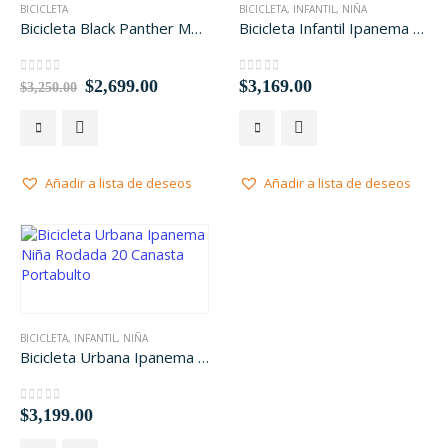
BICICLETA
BICICLETA
,
INFANTIL
,
NIÑA
Bicicleta Black Panther Maja Infantil Rodada 16
Bicicleta Infantil Ipanema Niña Portabulto Canasta Rodada 16
El
El
0
out of 5
$
2,699.00
0
$
out of 5
3,169.00
$
3,250.00
precio
precio
Este
Este
original
actual
era:
es:
producto
producto
$3,250.00.
$2,699.00.
tiene
tiene
múltiples
múltiples
Añadir a lista de deseos
Añadir a lista de deseos
variantes.
variantes.
Las
Las
opciones
opciones
se
se
pueden
pueden
elegir
elegir
en
en
la
la
BICICLETA
,
INFANTIL
,
NIÑA
Bicicleta Urbana Ipanema Niña Rodada 20 Canasta Portabulto
página
página
de
de
producto
producto
0
$
out of 5
3,199.00