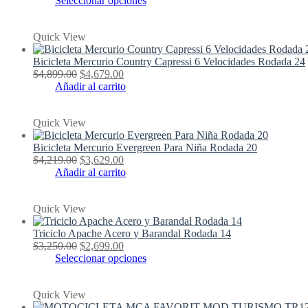
Seleccionar opciones
producto
tiene
Quick View
múltiples
variantes.
Bicicleta Mercurio Country Capressi 6 Velocidades Rodada 24
Las
El
El
$
4,899.00
$
4,679.00
opciones
precio
precio
Añadir al carrito
se
original
actual
pueden
era:
es:
elegir
Quick View
$4,899.00.
$4,679.00.
en
la
Bicicleta Mercurio Evergreen Para Niña Rodada 20
página
El
El
$
4,219.00
$
3,629.00
de
precio
precio
Añadir al carrito
producto
original
actual
era:
es:
Quick View
$4,219.00.
$3,629.00.
Triciclo Apache Acero y Barandal Rodada 14
El
El
$
3,250.00
$
2,699.00
precio
precio
Este
Seleccionar opciones
original
actual
producto
era:
es:
tiene
Quick View
$3,250.00.
$2,699.00.
múltiples
variantes.