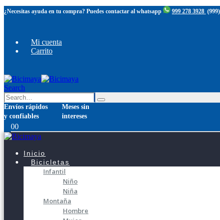
¿Necesitas ayuda en tu compra? Puedes contactar al whatsapp
999 278 3928
(999)
Mi cuenta
Carrito
Search
Envíos rápidos
Meses sin
y confiables
intereses
0
0
Inicio
Bicicletas
Infantil
Niño
Niña
Montaña
Hombre