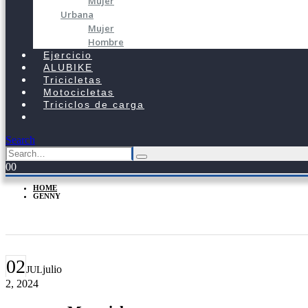
Mujer
Urbana
Mujer
Hombre
Ejercicio
ALUBIKE
Tricicletas
Motocicletas
Triciclos de carga
Search
0
0
HOME
GENNY
Author - Genny
02
julio
JUL
2, 2024