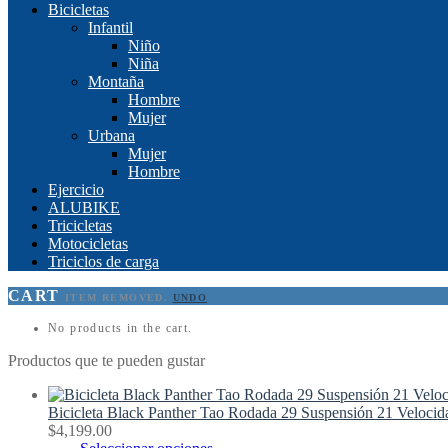
Bicicletas
Infantil
Niño
Niña
Montaña
Hombre
Mujer
Urbana
Mujer
Hombre
Ejercicio
ALUBIKE
Tricicletas
Motocicletas
Triciclos de carga
CART
ITEM REMOVED.
UNDO
No products in the cart.
Productos que te pueden gustar
Bicicleta Black Panther Tao Rodada 29 Suspensión 21 Velocid
$
4,199.00
Este