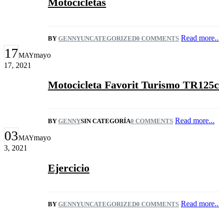
Motocicletas
Read more..
BY
GENNY
UNCATEGORIZED
0 COMMENTS
17
mayo
MAY
17, 2021
Motocicleta Favorit Turismo TR125c
Read more...
BY
GENNY
SIN CATEGORÍA
0 COMMENTS
03
mayo
MAY
3, 2021
Ejercicio
Read more..
BY
GENNY
UNCATEGORIZED
0 COMMENTS