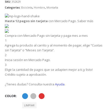
SKU:
352629
$4,200.00.
$3,489.00.
Categorías:
Bicicleta
,
Hombre
,
Montaña
Hasta 12 pagos sin tarjeta
con Mercado Pago.
Saber más
Compra con Mercado Pago sin tarjeta y paga mes a mes
1
Agrega tu producto al carrito y al momento de pagar, elige “Cuotas
sin Tarjeta” o “Meses sin Tarjeta”.
2
Inicia sesión en Mercado Pago.
3
Elige la cantidad de pagos que se adapten mejor a ti ¡y listo!
Crédito sujeto a aprobación.
¿Tienes dudas? Consulta nuestra
Ayuda
.
COLOR
LIMPIAR