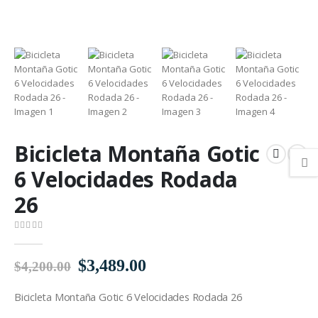
Bicicleta Montaña Gotic
6 Velocidades Rodada
26
0
out of 5
El
El
$
3,489.00
$
4,200.00
precio
precio
Bicicleta Montaña Gotic 6 Velocidades Rodada 26
original
actual
era:
es: