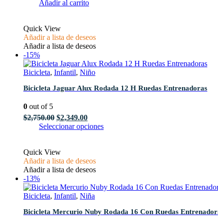
producto
precio
precio
Añadir al carrito
original
actual
era:
es:
Quick View
$4,219.00.
$3,629.00.
Añadir a lista de deseos
Añadir a lista de deseos
-15%
Bicicleta
,
Infantil
,
Niño
Bicicleta Jaguar Alux Rodada 12 H Ruedas Entrenadoras
0
out of 5
El
El
$
2,750.00
$
2,349.00
precio
precio
Este
Seleccionar opciones
original
actual
producto
era:
es:
tiene
Quick View
$2,750.00.
$2,349.00.
múltiples
Añadir a lista de deseos
variantes.
Añadir a lista de deseos
Las
-13%
opciones
se
Bicicleta
,
Infantil
,
Niña
pueden
elegir
Bicicleta Mercurio Nuby Rodada 16 Con Ruedas Entrenador
en