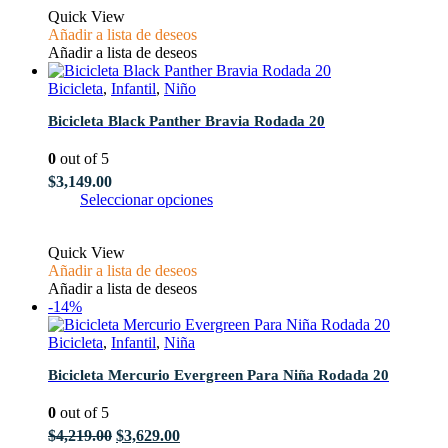
Quick View
$3,300.00.
$2,589.00.
múltiples
Añadir a lista de deseos
variantes.
Añadir a lista de deseos
Las
opciones
Bicicleta
,
Infantil
,
Niño
se
pueden
Bicicleta Black Panther Bravia Rodada 20
elegir
en
0
out of 5
la
página
$
3,149.00
de
Este
Seleccionar opciones
producto
producto
tiene
Quick View
múltiples
Añadir a lista de deseos
variantes.
Añadir a lista de deseos
Las
-14%
opciones
se
Bicicleta
,
Infantil
,
Niña
pueden
elegir
Bicicleta Mercurio Evergreen Para Niña Rodada 20
en
la
0
out of 5
página
de
El
El
$
4,219.00
$
3,629.00