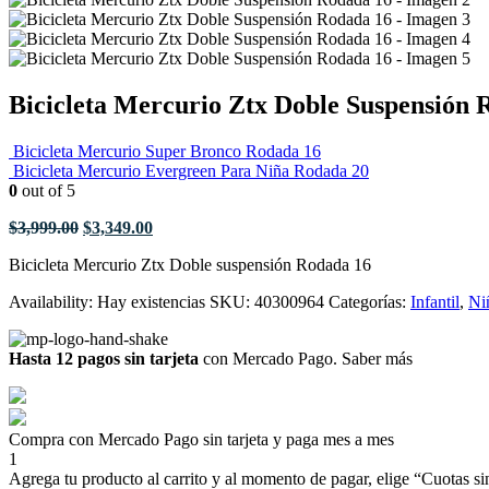
Bicicleta Mercurio Ztx Doble Suspensión 
Bicicleta Mercurio Super Bronco Rodada 16
Bicicleta Mercurio Evergreen Para Niña Rodada 20
0
out of 5
El
El
$
3,999.00
$
3,349.00
precio
precio
Bicicleta Mercurio Ztx Doble suspensión Rodada 16
original
actual
era:
es:
Availability:
Hay existencias
SKU:
40300964
Categorías:
Infantil
,
Ni
$3,999.00.
$3,349.00.
Hasta 12 pagos sin tarjeta
con Mercado Pago.
Saber más
Compra con Mercado Pago sin tarjeta y paga mes a mes
1
Agrega tu producto al carrito y al momento de pagar, elige “Cuotas sin