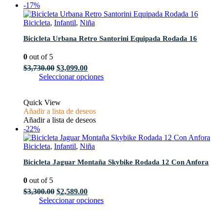
-17%
Bicicleta
,
Infantil
,
Niña
Bicicleta Urbana Retro Santorini Equipada Rodada 16
0
out of 5
El
El
$
3,730.00
$
3,099.00
precio
precio
Este
Seleccionar opciones
original
actual
producto
era:
es:
tiene
Quick View
$3,730.00.
$3,099.00.
múltiples
Añadir a lista de deseos
variantes.
Añadir a lista de deseos
Las
-22%
opciones
se
Bicicleta
,
Infantil
,
Niña
pueden
elegir
Bicicleta Jaguar Montaña Skybike Rodada 12 Con Anfora
en
la
0
out of 5
página
de
El
El
$
3,300.00
$
2,589.00
producto
precio
precio
Este
Seleccionar opciones
original
actual
producto
era:
es:
tiene