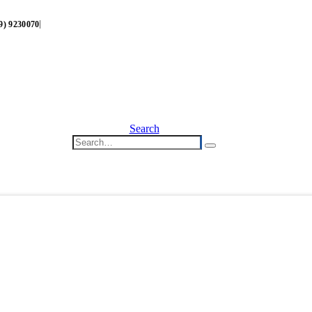
|
9) 9230070
Search