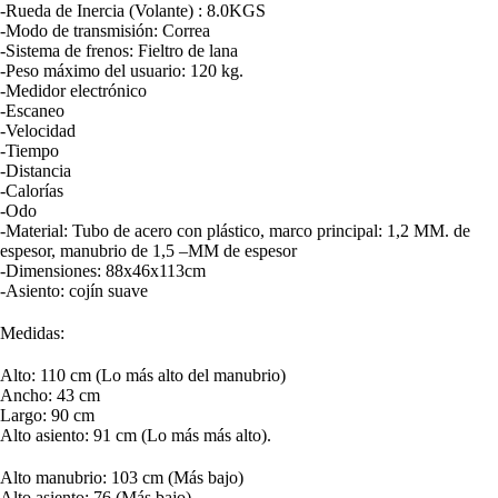
-Rueda de Inercia (Volante) : 8.0KGS
-Modo de transmisión: Correa
-Sistema de frenos: Fieltro de lana
-Peso máximo del usuario: 120 kg.
-Medidor electrónico
-Escaneo
-Velocidad
-Tiempo
-Distancia
-Calorías
-Odo
-Material: Tubo de acero con plástico, marco principal: 1,2 MM. de
espesor, manubrio de 1,5 –MM de espesor
-Dimensiones: 88x46x113cm
-Asiento: cojín suave
Medidas:
Alto: 110 cm (Lo más alto del manubrio)
Ancho: 43 cm
Largo: 90 cm
Alto asiento: 91 cm (Lo más más alto).
Alto manubrio: 103 cm (Más bajo)
Alto asiento: 76 (Más bajo)