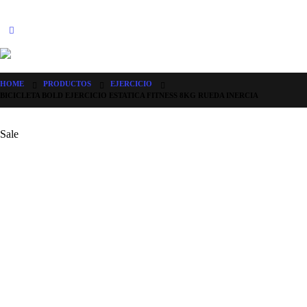
HOME
PRODUCTOS
EJERCICIO
BICICLETA BOLD EJERCICIO ESTATICA FITNESS 8KG RUEDA INERCIA
Sale