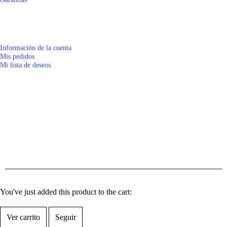
MI CUENTA
Información de la cuenta
Mis pedidos
Mi lista de deseos
CONTACTO
Matriz Calle: 65 número 477 entre 54 y 56 Centro Mérida, Yucatán, Cp 97000
(999)-923-00-70, (999)-928-19-98 atencionaclientes@bicimaya.com Lunes a
Viernes 9:00 am a 7:00 pm, Sábados 9:00 am a 6:00 pm.
© Copyright 2021. Todos los derechos reservados.
You've just added this product to the cart:
Ver carrito
Seguir