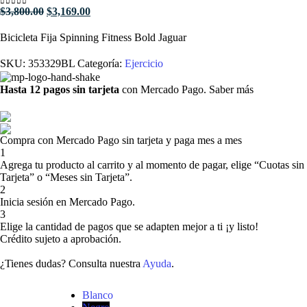
El
El
$
3,800.00
$
3,169.00
0
out of 5
precio
precio
original
actual
Bicicleta Fija Spinning Fitness Bold Jaguar
era:
es:
$3,800.00.
$3,169.00.
SKU:
353329BL
Categoría:
Ejercicio
Hasta 12 pagos sin tarjeta
con Mercado Pago.
Saber más
Compra con Mercado Pago sin tarjeta y paga mes a mes
1
Agrega tu producto al carrito y al momento de pagar, elige “Cuotas sin
Tarjeta” o “Meses sin Tarjeta”.
2
Inicia sesión en Mercado Pago.
3
Elige la cantidad de pagos que se adapten mejor a ti ¡y listo!
Crédito sujeto a aprobación.
¿Tienes dudas? Consulta nuestra
Ayuda
.
Color
Blanco