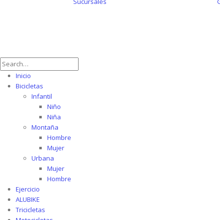
Sucursales
© Copyright 2021. Todos los derechos reservados.
Inicio
Bicicletas
Infantil
Niño
Niña
Montaña
Hombre
Mujer
Urbana
Mujer
Hombre
Ejercicio
ALUBIKE
Tricicletas
Motocicletas